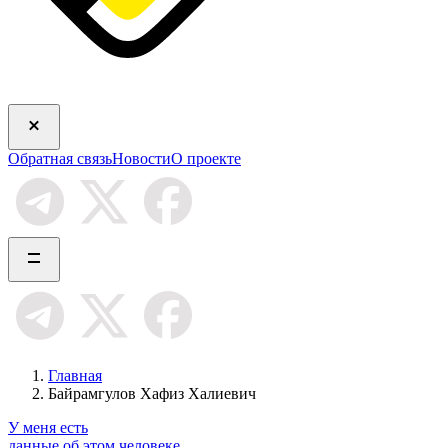
Обратная связь
Новости
О проекте
Главная
Байрамгулов Хафиз Халиевич
У меня есть
данные об этом человеке