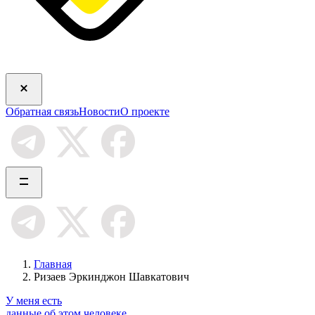
Обратная связь
Новости
О проекте
Главная
Ризаев Эркинджон Шавкатович
У меня есть
данные об этом человеке