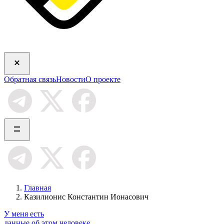
Обратная связь
Новости
О проекте
Главная
Казилионис Константин Ионасович
У меня есть
данные об этом человеке