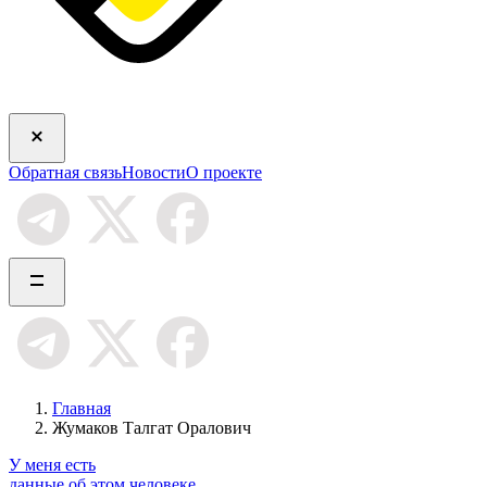
Обратная связь
Новости
О проекте
Главная
Жумаков Талгат Оралович
У меня есть
данные об этом человеке