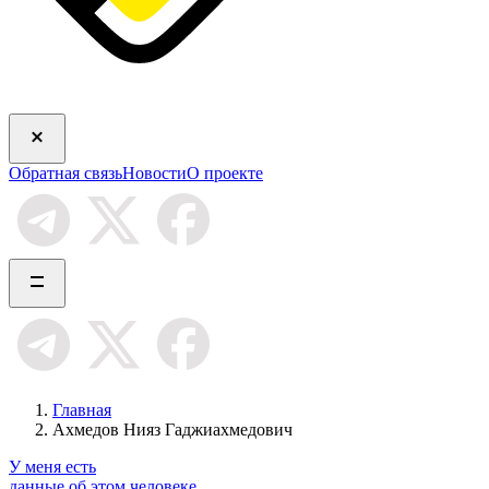
Обратная связь
Новости
О проекте
Главная
Ахмедов Нияз Гаджиахмедович
У меня есть
данные об этом человеке