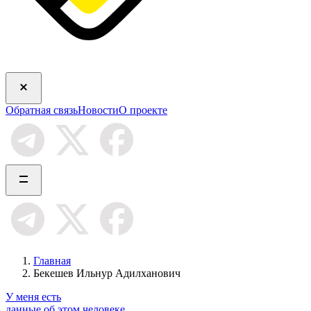
Обратная связь
Новости
О проекте
Главная
Бекешев Ильнур Адилханович
У меня есть
данные об этом человеке