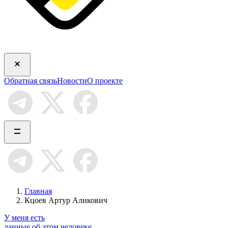
Обратная связь
Новости
О проекте
Главная
Кцоев Артур Аликович
У меня есть
данные об этом человеке